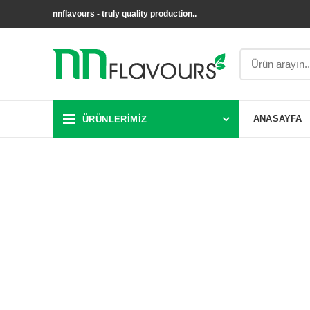
nnflavours - truly quality production..
ÜRÜNLERIMIZ
ANASAYFA