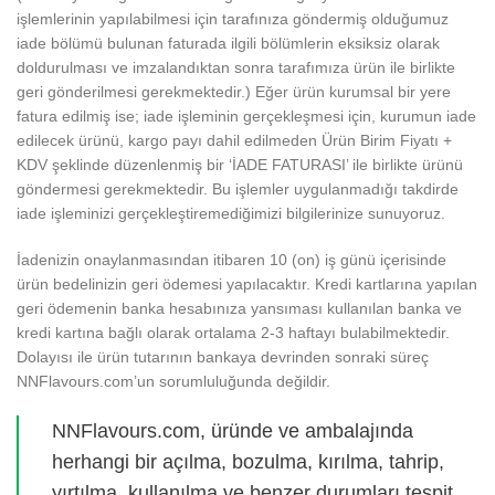
işlemlerinin yapılabilmesi için tarafınıza göndermiş olduğumuz
iade bölümü bulunan faturada ilgili bölümlerin eksiksiz olarak
doldurulması ve imzalandıktan sonra tarafımıza ürün ile birlikte
geri gönderilmesi gerekmektedir.) Eğer ürün kurumsal bir yere
fatura edilmiş ise; iade işleminin gerçekleşmesi için, kurumun iade
edilecek ürünü, kargo payı dahil edilmeden Ürün Birim Fiyatı +
KDV şeklinde düzenlenmiş bir ‘İADE FATURASI’ ile birlikte ürünü
göndermesi gerekmektedir. Bu işlemler uygulanmadığı takdirde
iade işleminizi gerçekleştiremediğimizi bilgilerinize sunuyoruz.
İadenizin onaylanmasından itibaren 10 (on) iş günü içerisinde
ürün bedelinizin geri ödemesi yapılacaktır. Kredi kartlarına yapılan
geri ödemenin banka hesabınıza yansıması kullanılan banka ve
kredi kartına bağlı olarak ortalama 2-3 haftayı bulabilmektedir.
Dolayısı ile ürün tutarının bankaya devrinden sonraki süreç
NNFlavours.com’un sorumluluğunda değildir.
NNFlavours.com, üründe ve ambalajında
herhangi bir açılma, bozulma, kırılma, tahrip,
yırtılma, kullanılma ve benzer durumları tespit