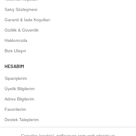
Satış Sözleşmesi
Garanti & İade Koşulları
Gizlilik & Güvenlik
Hakkımızda
Bize Ulaşın
HESABIM
Siparişlerim
Üyelik Bilgilerim
Adres Bilgilerim
Favorilerim
Destek Taleplerim
Çerezler (cookie), nnflavours.com web sitesini ve