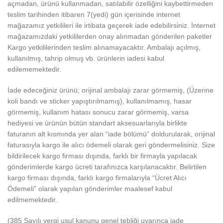
açmadan, ürünü kullanmadan, satılabilir özelliğini kaybettirmeden
teslim tarihinden itibaren 7(yedi) gün içerisinde internet
mağazamız yetkilileri ile irtibata geçerek iade edebilirsiniz. İnternet
mağazamızdaki yetkililerden onay alınmadan gönderilen paketler
Kargo yetkililerinden teslim alınamayacaktır. Ambalajı açılmış,
kullanılmış, tahrip olmuş vb. ürünlerin iadesi kabul
edilememektedir.
İade edeceğiniz ürünü; orijinal ambalajı zarar görmemiş, (Üzerine
koli bandı ve sticker yapıştırılmamış), kullanılmamış, hasar
görmemiş, kullanım hatası sonucu zarar görmemiş, varsa
hediyesi ve ürünün bütün standart aksesuarlarıyla birlikte
faturanın alt kısmında yer alan “iade bölümü” doldurularak, orijinal
faturasıyla kargo ile alıcı ödemeli olarak geri göndermelisiniz. Size
bildirilecek kargo firması dışında, farklı bir firmayla yapılacak
gönderimlerde kargo ücreti tarafınızca karşılanacaktır. Belirtilen
kargo firması dışında, farklı kargo firmalarıyla “Ücret Alıcı
Ödemeli” olarak yapılan gönderimler maalesef kabul
edilmemektedir.
(385 Sayılı vergi usul kanunu genel tebliği uyarınca iade