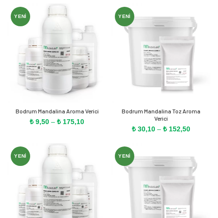
₺ 10,00
₺ 9,80
-
-
YENI
YENI
₺ 164,70
₺ 181,60
Bodrum Mandalina Aroma Verici
Bodrum Mandalina Toz Aroma
Verici
Fiyat
₺
9,50
–
₺
175,10
Fiyat
₺
30,10
–
₺
152,50
aralığı:
aralığı:
₺ 9,50
₺ 30,10
-
-
₺ 175,10
YENI
YENI
₺ 152,50