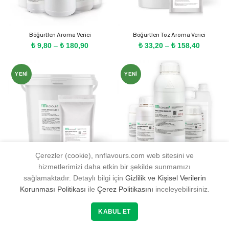
Böğürtlen Aroma Verici
Böğürtlen Toz Aroma Verici
Fiyat
Fiyat
₺
9,80
–
₺
180,90
₺
33,20
–
₺
158,40
aralığı:
aralığı:
₺ 9,80
₺ 33,20
-
-
YENI
YENI
₺ 180,90
₺ 158,40
Çerezler (cookie), nnflavours.com web sitesini ve
hizmetlerimizi daha etkin bir şekilde sunmamızı
Brezilya Papaya Toz Aroma Verici
Brezilya Papaya Verici
sağlamaktadır. Detaylı bilgi için
Gizlilik ve Kişisel Verilerin
Fiyat
Fiyat
₺
35,00
–
₺
157,60
₺
9,30
–
₺
171,50
Korunması Politikası
ile
Çerez Politikasını
inceleyebilirsiniz.
aralığı:
aralığı:
₺ 35,00
₺ 9,30
0
0
-
-
KABUL ET
YENI
YENI
₺ 157,60
₺ 171,50
Mağaza
Filtre
Favorilerim
Sepetim
Hesabım