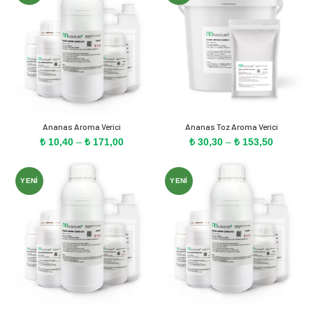
₺ 164,90
₺ 157,60
Ananas Aroma Verici
Ananas Toz Aroma Verici
Fiyat
Fiyat
₺
10,40
–
₺
171,00
₺
30,30
–
₺
153,50
aralığı:
aralığı:
₺ 10,40
₺ 30,30
-
-
YENI
YENI
₺ 171,00
₺ 153,50