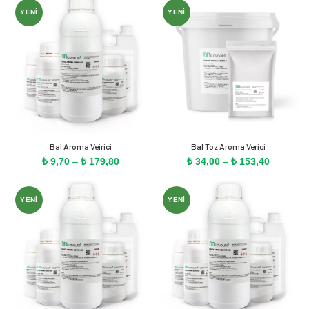
-
-
₺ 149,80
YENI
YENI
₺ 152,30
Bal Aroma Veirici
Bal Toz Aroma Verici
Fiyat
Fiyat
₺
9,70
–
₺
179,80
₺
34,00
–
₺
153,40
aralığı:
aralığı:
₺ 9,70
₺ 34,00
-
-
YENI
YENI
₺ 179,80
₺ 153,40