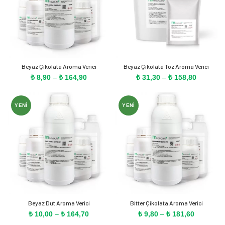
Beyaz Çikolata Aroma Verici
Beyaz Çikolata Toz Aroma Verici
Fiyat
Fiyat
₺
8,90
–
₺
164,90
₺
31,30
–
₺
158,80
aralığı:
aralığı:
₺ 8,90
₺ 31,30
-
-
YENI
YENI
₺ 164,90
₺ 158,80
Beyaz Dut Aroma Verici
Bitter Çikolata Aroma Verici
Fiyat
Fiyat
₺
10,00
–
₺
164,70
₺
9,80
–
₺
181,60
aralığı:
aralığı: