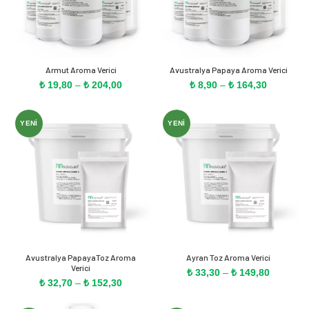
Armut Aroma Verici
Avustralya Papaya Aroma Verici
Fiyat
Fiyat
₺
19,80
–
₺
204,00
₺
8,90
–
₺
164,30
aralığı:
aralığı:
₺ 19,80
₺ 8,90
-
-
YENI
YENI
₺ 204,00
₺ 164,30
Avustralya PapayaToz Aroma
Ayran Toz Aroma Verici
Verici
Fiyat
₺
33,30
–
₺
149,80
Fiyat
₺
32,70
–
₺
152,30
aralığı:
aralığı:
₺ 33,30
₺ 32,70