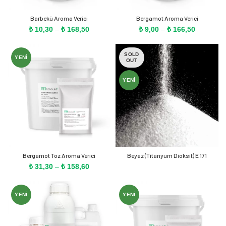
Barbekü Aroma Verici
Bergamot Aroma Verici
Fiyat
Fiyat
₺
10,30
–
₺
168,50
₺
9,00
–
₺
166,50
aralığı:
aralığı:
₺ 10,30
₺ 9,00
SOLD
-
-
YENI
OUT
₺ 168,50
₺ 166,50
YENI
Bergamot Toz Aroma Verici
Beyaz (Titanyum Dioksit) E 171
Fiyat
₺
31,30
–
₺
158,60
aralığı:
₺ 31,30
-
YENI
YENI
₺ 158,60