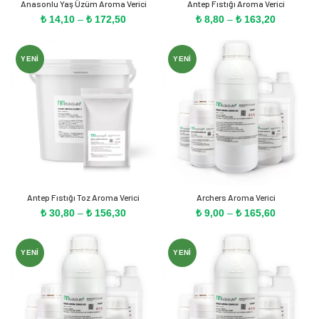
Anasonlu Yaş Üzüm Aroma Verici
Antep Fıstığı Aroma Verici
Fiyat
Fiyat
₺
14,10
–
₺
172,50
₺
8,80
–
₺
163,20
aralığı:
aralığı:
₺ 14,10
₺ 8,80
-
-
YENI
YENI
₺ 172,50
₺ 163,20
Antep Fıstığı Toz Aroma Verici
Archers Aroma Verici
Fiyat
Fiyat
₺
30,80
–
₺
156,30
₺
9,00
–
₺
165,60
aralığı:
aralığı:
₺ 30,80
₺ 9,00
-
-
YENI
YENI
₺ 156,30
₺ 165,60