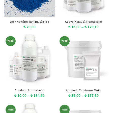
Açık Mavi (Brilliant Blue) E 133
Agave (Kaktüs) Aroma Verici
Fiyat
₺
70,80
₺
15,60
–
₺
170,10
aralığı:
₺ 15,60
-
YENI
YENI
₺ 170,10
Ahududu Aroma Verici
Ahududu Toz Aroma Verici
Fiyat
Fiyat
₺
10,00
–
₺
164,90
₺
35,00
–
₺
157,60
aralığı:
aralığı:
₺ 10,00
₺ 35,00
-
-
YENI
YENI