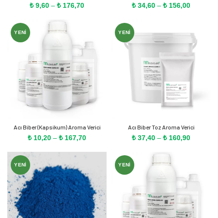
Fiyat
Fiyat
₺
9,60
–
₺
176,70
₺
34,60
–
₺
156,00
aralığı:
aralığı:
₺ 9,60
₺ 34,60
-
-
YENI
YENI
₺ 176,70
₺ 156,00
Acı Biber (Kapsikum) Aroma Verici
Acı Biber Toz Aroma Verici
Fiyat
Fiyat
₺
10,20
–
₺
167,70
₺
37,40
–
₺
160,90
aralığı:
aralığı:
₺ 10,20
₺ 37,40
-
-
YENI
YENI
₺ 167,70
₺ 160,90