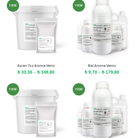
-
-
₺ 164,60
YENI
YENI
₺ 152,30
Ayran Toz Aroma Verici
Bal Aroma Veirici
Fiyat
Fiyat
₺
33,30
–
₺
149,80
₺
9,70
–
₺
179,80
aralığı:
aralığı:
₺ 33,30
₺ 9,70
-
-
YENI
YENI
₺ 149,80
₺ 179,80