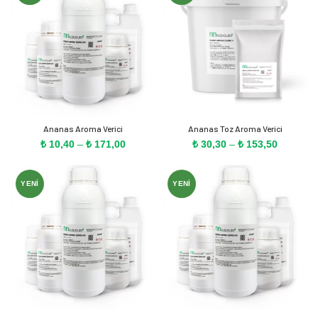
₺ 164,90
₺ 157,60
Ananas Aroma Verici
Ananas Toz Aroma Verici
Fiyat
Fiyat
₺
10,40
–
₺
171,00
₺
30,30
–
₺
153,50
aralığı:
aralığı:
₺ 10,40
₺ 30,30
-
-
YENI
YENI
₺ 171,00
₺ 153,50