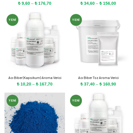
Fiyat
Fiyat
₺
9,60
–
₺
176,70
₺
34,60
–
₺
156,00
aralığı:
aralığı:
₺ 9,60
₺ 34,60
-
-
YENI
YENI
₺ 176,70
₺ 156,00
Acı Biber (Kapsikum) Aroma Verici
Acı Biber Toz Aroma Verici
Fiyat
Fiyat
₺
10,20
–
₺
167,70
₺
37,40
–
₺
160,90
aralığı:
aralığı:
₺ 10,20
₺ 37,40
-
-
YENI
YENI
₺ 167,70
₺ 160,90