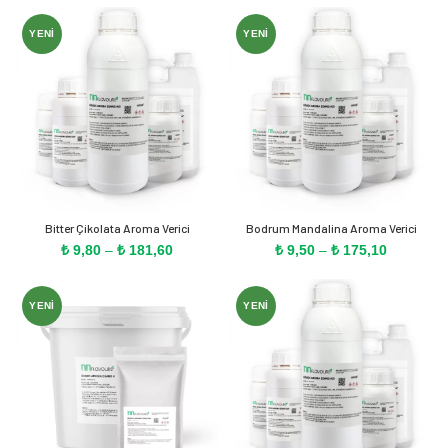
₺ 31,30
₺ 10,00
-
-
YENI
YENI
₺ 158,80
₺ 164,70
Bitter Çikolata Aroma Verici
Bodrum Mandalina Aroma Verici
Fiyat
Fiyat
₺
9,80
–
₺
181,60
₺
9,50
–
₺
175,10
aralığı:
aralığı:
₺ 9,80
₺ 9,50
-
-
YENI
YENI
₺ 181,60
₺ 175,10