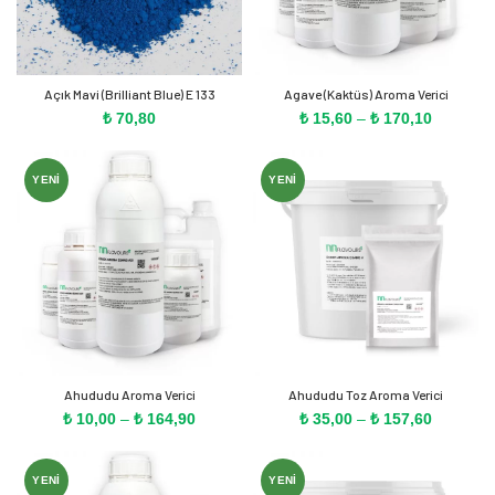
Açık Mavi (Brilliant Blue) E 133
Agave (Kaktüs) Aroma Verici
Fiyat
₺
70,80
₺
15,60
–
₺
170,10
aralığı:
₺ 15,60
-
YENI
YENI
₺ 170,10
Ahududu Aroma Verici
Ahududu Toz Aroma Verici
Fiyat
Fiyat
₺
10,00
–
₺
164,90
₺
35,00
–
₺
157,60
aralığı:
aralığı:
₺ 10,00
₺ 35,00
-
-
YENI
YENI