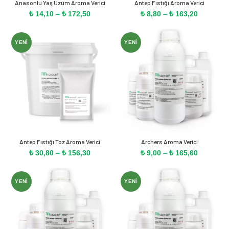
Anasonlu Yaş Üzüm Aroma Verici
Antep Fıstığı Aroma Verici
Fiyat
Fiyat
₺
14,10
–
₺
172,50
₺
8,80
–
₺
163,20
aralığı:
aralığı:
₺ 14,10
₺ 8,80
-
-
YENI
YENI
₺ 172,50
₺ 163,20
Antep Fıstığı Toz Aroma Verici
Archers Aroma Verici
Fiyat
Fiyat
₺
30,80
–
₺
156,30
₺
9,00
–
₺
165,60
aralığı:
aralığı:
₺ 30,80
₺ 9,00
-
-
YENI
YENI
₺ 156,30
₺ 165,60