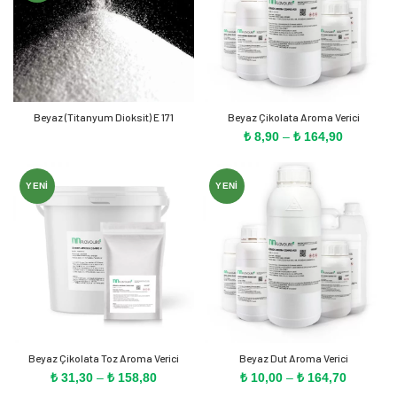
Beyaz (Titanyum Dioksit) E 171
Beyaz Çikolata Aroma Verici
Fiyat
₺
8,90
–
₺
164,90
aralığı:
₺ 8,90
-
YENI
YENI
₺ 164,90
Beyaz Çikolata Toz Aroma Verici
Beyaz Dut Aroma Verici
Fiyat
Fiyat
₺
31,30
–
₺
158,80
₺
10,00
–
₺
164,70
aralığı:
aralığı: