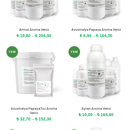
Armut Aroma Verici
Avustralya Papaya Aroma Verici
Fiyat
Fiyat
₺
19,80
–
₺
204,00
₺
8,90
–
₺
164,30
aralığı:
aralığı:
₺ 19,80
₺ 8,90
-
-
YENI
YENI
₺ 204,00
₺ 164,30
Avustralya PapayaToz Aroma
Ayran Aroma Verici
Verici
Fiyat
₺
10,00
–
₺
164,60
Fiyat
₺
32,70
–
₺
152,30
aralığı:
aralığı:
₺ 10,00
₺ 32,70