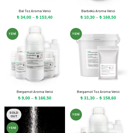
Bal Toz Aroma Verici
Barbekü Aroma Verici
Fiyat
Fiyat
₺
34,00
–
₺
153,40
₺
10,30
–
₺
168,50
aralığı:
aralığı:
₺ 34,00
₺ 10,30
-
-
YENI
YENI
₺ 153,40
₺ 168,50
Bergamot Aroma Verici
Bergamot Toz Aroma Verici
Fiyat
Fiyat
₺
9,00
–
₺
166,50
₺
31,30
–
₺
158,60
aralığı:
aralığı:
₺ 9,00
₺ 31,30
SOLD
-
-
YENI
OUT
₺ 166,50
₺ 158,60
YENI