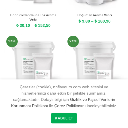
Bodrum Mandalina Toz Aroma
Böğürtlen Aroma Verici
Verici
Fiyat
₺
9,80
–
₺
180,90
Fiyat
₺
30,10
–
₺
152,50
aralığı:
aralığı:
₺ 9,80
₺ 30,10
-
-
₺ 180,90
YENI
YENI
₺ 152,50
Çerezler (cookie), nnflavours.com web sitesini ve
hizmetlerimizi daha etkin bir şekilde sunmamızı
Böğürtlen Toz Aroma Verici
Brezilya Papaya Toz Aroma Verici
sağlamaktadır. Detaylı bilgi için
Gizlilik ve Kişisel Verilerin
Fiyat
Fiyat
₺
33,20
–
₺
158,40
₺
35,00
–
₺
157,60
Korunması Politikası
ile
Çerez Politikasını
inceleyebilirsiniz.
aralığı:
aralığı:
₺ 33,20
₺ 35,00
0
0
-
-
KABUL ET
YENI
YENI
₺ 158,40
₺ 157,60
Mağaza
Filtre
Favorilerim
Sepetim
Hesabım