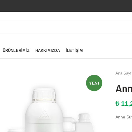
ÜRÜNLERIMIZ
HAKKIMIZDA
İLETIŞIM
Ana Sayf
YENI
Ann
₺
11,
Anne Sü