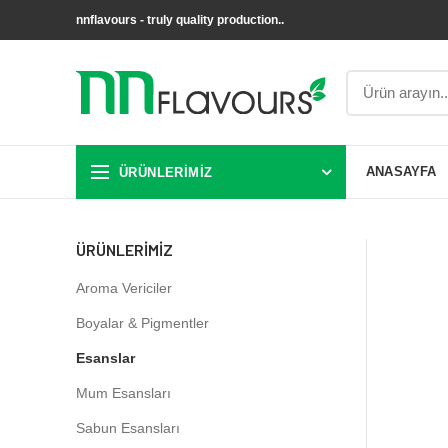
nnflavours - truly quality production..
ÜRÜNLERIMIZ
ANASAYFA
ÜRÜNLERIMIZ
Aroma Vericiler
Boyalar & Pigmentler
Esanslar
Mum Esansları
Sabun Esansları