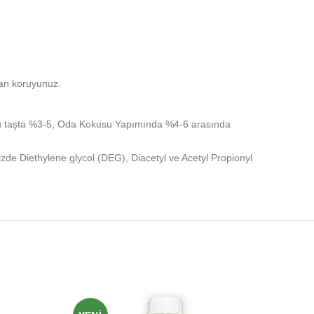
tan koruyunuz.
ulu taşta %3-5, Oda Kokusu Yapımında %4-6 arasında
imizde Diethylene glycol (DEG), Diacetyl ve Acetyl Propionyl