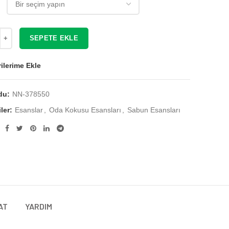
₺ 194,60
SEPETE EKLE
ilerime Ekle
du:
NN-378550
ler:
Esanslar
,
Oda Kokusu Esansları
,
Sabun Esansları
AT
YARDIM