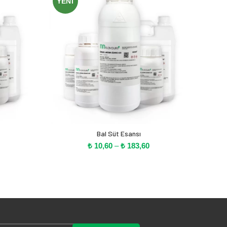
YENI
YEN
Bal Süt Esansı
iyat
Fiyat
₺
10,60
–
₺
183,60
alığı:
aralığı:
 11,00
₺ 10,60
-
 190,80
₺ 183,60