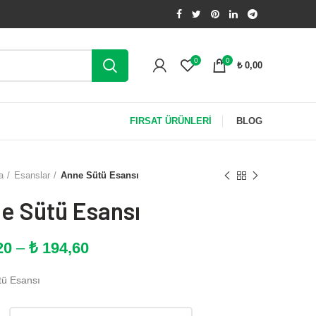
0
0
₺
0,00
FIRSAT ÜRÜNLERİ
BLOG
a
Esanslar
Anne Sütü Esansı
e Sütü Esansı
Fiyat
20
–
₺
194,60
aralığı:
tü Esansı
₺ 11,20
-