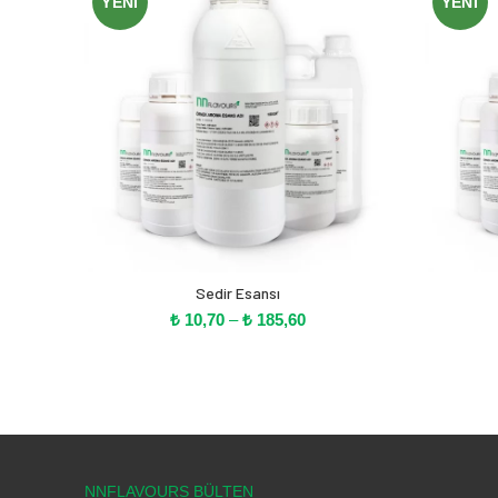
YENI
YENI
Sedir Esansı
Fiyat
₺
10,70
–
₺
185,60
aralığı:
₺ 10,70
-
₺ 185,60
NNFLAVOURS BÜLTEN