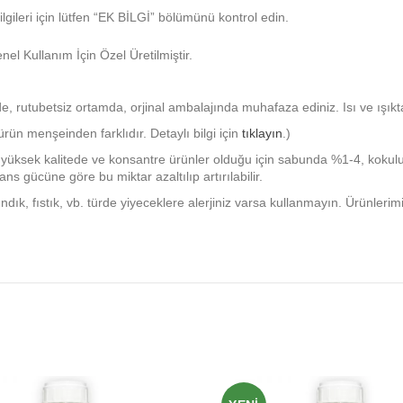
bilgileri için lütfen “EK BİLGİ” bölümünü kontrol edin.
l Kullanım İçin Özel Üretilmiştir.
e, rutubetsiz ortamda, orjinal ambalajında muhafaza ediniz. Isı ve ışık
ün menşeinden farklıdır. Detaylı bilgi için
tıklayın
.)
yüksek kalitede ve konsantre ürünler olduğu için sabunda %1-4, kok
ns gücüne göre bu miktar azaltılıp artırılabilir.
ındık, fıstık, vb. türde yiyeceklere alerjiniz varsa kullanmayın. Ürünler