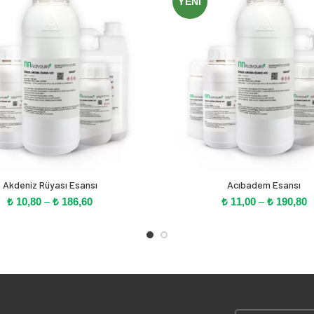
YENI
Akdeniz Rüyası Esansı
Acıbadem Esansı
Fiyat
F
₺
10,80
–
₺
186,60
₺
11,00
–
₺
190,80
aralığı:
ar
₺ 10,80
₺
-
-
₺ 186,60
₺