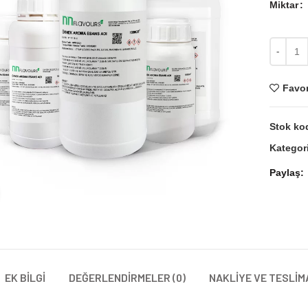
Miktar
Miktar
Favor
Stok ko
Kategori
Paylaş
Büyütmek için tıklayın
EK BILGI
DEĞERLENDIRMELER (0)
NAKLIYE VE TESLIM