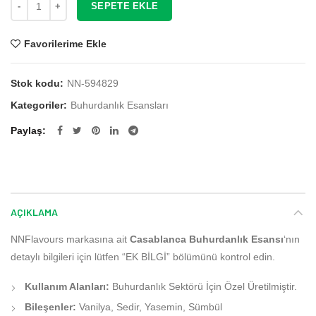
SEPETE EKLE
Favorilerime Ekle
Stok kodu:
NN-594829
Kategoriler:
Buhurdanlık Esansları
Paylaş
AÇIKLAMA
NNFlavours markasına ait
Casablanca Buhurdanlık Esansı
‘nın
detaylı bilgileri için lütfen “EK BİLGİ” bölümünü kontrol edin.
Kullanım Alanları:
Buhurdanlık Sektörü İçin Özel Üretilmiştir.
Bileşenler:
Vanilya, Sedir, Yasemin, Sümbül