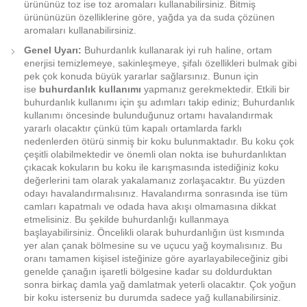
ürününüz toz ise toz aromaları kullanabilirsiniz. Bitmiş
ürününüzün özelliklerine göre, yağda ya da suda çözünen
aromaları kullanabilirsiniz.
Genel Uyarı:
Buhurdanlık kullanarak iyi ruh haline, ortam
enerjisi temizlemeye, sakinleşmeye, şifalı özellikleri bulmak gibi
pek çok konuda büyük yararlar sağlarsınız. Bunun için
ise
buhurdanlık kullanımı
yapmanız gerekmektedir. Etkili bir
buhurdanlık kullanımı için şu adımları takip ediniz; Buhurdanlık
kullanımı öncesinde bulunduğunuz ortamı havalandırmak
yararlı olacaktır çünkü tüm kapalı ortamlarda farklı
nedenlerden ötürü sinmiş bir koku bulunmaktadır. Bu koku çok
çeşitli olabilmektedir ve önemli olan nokta ise buhurdanlıktan
çıkacak kokuların bu koku ile karışmasında istediğiniz koku
değerlerini tam olarak yakalamanız zorlaşacaktır. Bu yüzden
odayı havalandırmalısınız. Havalandırma sonrasında ise tüm
camları kapatmalı ve odada hava akışı olmamasına dikkat
etmelisiniz. Bu şekilde buhurdanlığı kullanmaya
başlayabilirsiniz. Öncelikli olarak buhurdanlığın üst kısmında
yer alan çanak bölmesine su ve uçucu yağ koymalısınız. Bu
oranı tamamen kişisel isteğinize göre ayarlayabileceğiniz gibi
genelde çanağın işaretli bölgesine kadar su doldurduktan
sonra birkaç damla yağ damlatmak yeterli olacaktır. Çok yoğun
bir koku isterseniz bu durumda sadece yağ kullanabilirsiniz.