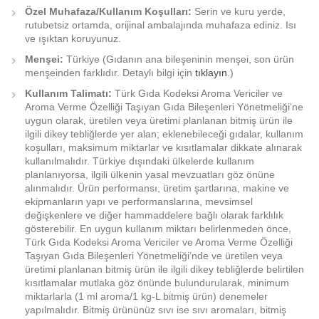
Özel Muhafaza/Kullanım Koşulları:
Serin ve kuru yerde,
rutubetsiz ortamda, orijinal ambalajında muhafaza ediniz. Isı
ve ışıktan koruyunuz.
Menşei:
Türkiye (Gıdanın ana bileşeninin menşei, son ürün
menşeinden farklıdır. Detaylı bilgi için
tıklayın
.)
Kullanım Talimatı:
Türk Gıda Kodeksi Aroma Vericiler ve
Aroma Verme Özelliği Taşıyan Gıda Bileşenleri Yönetmeliği’ne
uygun olarak, üretilen veya üretimi planlanan bitmiş ürün ile
ilgili dikey tebliğlerde yer alan; eklenebileceği gıdalar, kullanım
koşulları, maksimum miktarlar ve kısıtlamalar dikkate alınarak
kullanılmalıdır. Türkiye dışındaki ülkelerde kullanım
planlanıyorsa, ilgili ülkenin yasal mevzuatları göz önüne
alınmalıdır. Ürün performansı, üretim şartlarına, makine ve
ekipmanların yapı ve performanslarına, mevsimsel
değişkenlere ve diğer hammaddelere bağlı olarak farklılık
gösterebilir. En uygun kullanım miktarı belirlenmeden önce,
Türk Gıda Kodeksi Aroma Vericiler ve Aroma Verme Özelliği
Taşıyan Gıda Bileşenleri Yönetmeliği’nde ve üretilen veya
üretimi planlanan bitmiş ürün ile ilgili dikey tebliğlerde belirtilen
kısıtlamalar mutlaka göz önünde bulundurularak, minimum
miktarlarla (1 ml aroma/1 kg-L bitmiş ürün) denemeler
yapılmalıdır. Bitmiş ürününüz sıvı ise sıvı aromaları, bitmiş