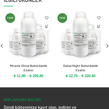
YENI
YENI
Miracle Show Buhurdanlık
Dubai Night Buhurdanlık
Esansı
Esansı
Fiyat
Fiyat
₺
11,90
–
₺
205,80
₺
12,70
–
₺
220,40
aralığı:
aralığı:
₺ 11,90
₺ 12,70
-
-
₺ 205,80
₺ 220,40
NNFLAVOURS BÜLTEN
Şimdi bültenimize kayıt olun, indirim ve