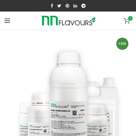
0
YENI