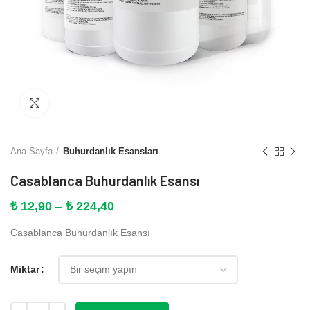
Büyütmek için tıklayın
Ana Sayfa
Buhurdanlık Esansları
Casablanca Buhurdanlık Esansı
Fiyat
₺
12,90
–
₺
224,40
aralığı:
Casablanca Buhurdanlık Esansı
₺ 12,90
-
₺ 224,40
Miktar
Miktar