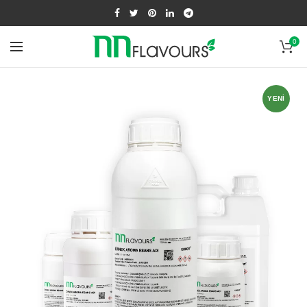
0
YENI