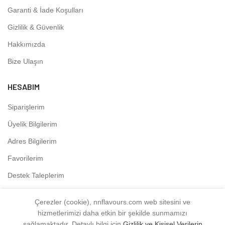
Garanti & İade Koşulları
Gizlilik & Güvenlik
Hakkımızda
Bize Ulaşın
HESABIM
Siparişlerim
Üyelik Bilgilerim
Adres Bilgilerim
Favorilerim
Destek Taleplerim
Çerezler (cookie), nnflavours.com web sitesini ve
hizmetlerimizi daha etkin bir şekilde sunmamızı
NNFLAVOURS
2021 - Tüm Hakları Saklıdır.
sağlamaktadır. Detaylı bilgi için
Gizlilik ve Kişisel Verilerin