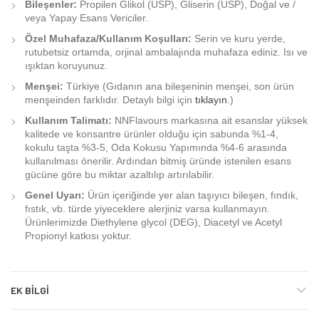
Bileşenler:
Propilen Glikol (USP), Gliserin (USP), Doğal ve /
veya Yapay Esans Vericiler.
Özel Muhafaza/Kullanım Koşulları:
Serin ve kuru yerde,
rutubetsiz ortamda, orjinal ambalajında muhafaza ediniz. Isı ve
ışıktan koruyunuz.
Menşei:
Türkiye (Gıdanın ana bileşeninin menşei, son ürün
menşeinden farklıdır. Detaylı bilgi için
tıklayın
.)
Kullanım Talimatı:
NNFlavours markasına ait esanslar yüksek
kalitede ve konsantre ürünler olduğu için sabunda %1-4,
kokulu taşta %3-5, Oda Kokusu Yapımında %4-6 arasında
kullanılması önerilir. Ardından bitmiş üründe istenilen esans
gücüne göre bu miktar azaltılıp artırılabilir.
Genel Uyarı:
Ürün içeriğinde yer alan taşıyıcı bileşen, fındık,
fıstık, vb. türde yiyeceklere alerjiniz varsa kullanmayın.
Ürünlerimizde Diethylene glycol (DEG), Diacetyl ve Acetyl
Propionyl katkısı yoktur.
EK BILGI