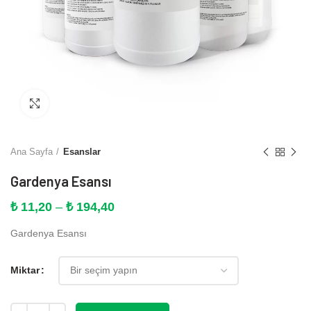
Büyütmek için tıklayın
Ana Sayfa
Esanslar
Gardenya Esansı
Fiyat
₺
11,20
–
₺
194,40
aralığı:
Gardenya Esansı
₺ 11,20
-
₺ 194,40
Miktar
Miktar