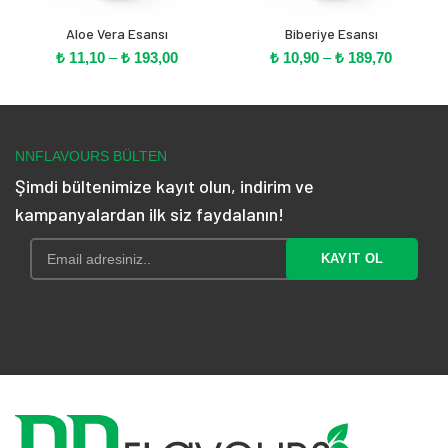
Aloe Vera Esansı
Biberiye Esansı
Fiyat
Fiyat
₺
11,10
–
₺
193,00
₺
10,90
–
₺
189,70
aralığı:
aralığı:
₺ 11,10
₺ 10,90
-
-
₺ 193,00
₺ 189,70
NNFLAVOURS BÜLTEN
Şimdi bültenimize kayıt olun, indirim ve
kampanyalardan ilk siz faydalanın!