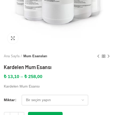
Büyütmek için tıklayın
Ana Sayfa
Mum Esansları
Kardelen Mum Esansı
Fiyat
₺
13,10
–
₺
258,00
aralığı:
Kardelen Mum Esansı
₺ 13,10
-
₺ 258,00
Miktar
Miktar