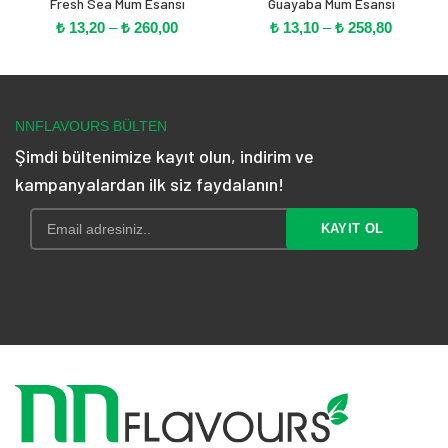
Fresh Sea Mum Esansı
Guayaba Mum Esansı
Fiyat
Fiyat
₺
13,20
–
₺
260,00
₺
13,10
–
₺
258,80
aralığı:
aralığı:
₺ 13,20
₺ 13,10
-
-
₺ 260,00
₺ 258,80
NNFLAVOURS BÜLTEN
Şimdi bültenimize kayıt olun, indirim ve
kampanyalardan ilk siz faydalanın!