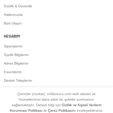
Gizlilik & Güvenlik
Hakkımızda
Bize Ulaşın
HESABIM
Siparişlerim
Üyelik Bilgilerim
Adres Bilgilerim
Favorilerim
Destek Taleplerim
Çerezler (cookie), nnflavours.com web sitesini ve
hizmetlerimizi daha etkin bir şekilde sunmamızı
NNFLAVOURS
2021 - Tüm Hakları Saklıdır.
sağlamaktadır. Detaylı bilgi için
Gizlilik ve Kişisel Verilerin
Korunması Politikası
ile
Çerez Politikasını
inceleyebilirsiniz.