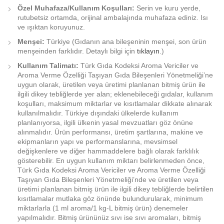
Özel Muhafaza/Kullanım Koşulları:
Serin ve kuru yerde,
rutubetsiz ortamda, orijinal ambalajında muhafaza ediniz. Isı
ve ışıktan koruyunuz.
Menşei:
Türkiye (Gıdanın ana bileşeninin menşei, son ürün
menşeinden farklıdır. Detaylı bilgi için
tıklayın
.)
Kullanım Talimatı:
Türk Gıda Kodeksi Aroma Vericiler ve
Aroma Verme Özelliği Taşıyan Gıda Bileşenleri Yönetmeliği’ne
uygun olarak, üretilen veya üretimi planlanan bitmiş ürün ile
ilgili dikey tebliğlerde yer alan; eklenebileceği gıdalar, kullanım
koşulları, maksimum miktarlar ve kısıtlamalar dikkate alınarak
kullanılmalıdır. Türkiye dışındaki ülkelerde kullanım
planlanıyorsa, ilgili ülkenin yasal mevzuatları göz önüne
alınmalıdır. Ürün performansı, üretim şartlarına, makine ve
ekipmanların yapı ve performanslarına, mevsimsel
değişkenlere ve diğer hammaddelere bağlı olarak farklılık
gösterebilir. En uygun kullanım miktarı belirlenmeden önce,
Türk Gıda Kodeksi Aroma Vericiler ve Aroma Verme Özelliği
Taşıyan Gıda Bileşenleri Yönetmeliği’nde ve üretilen veya
üretimi planlanan bitmiş ürün ile ilgili dikey tebliğlerde belirtilen
kısıtlamalar mutlaka göz önünde bulundurularak, minimum
miktarlarla (1 ml aroma/1 kg-L bitmiş ürün) denemeler
yapılmalıdır. Bitmiş ürününüz sıvı ise sıvı aromaları, bitmiş