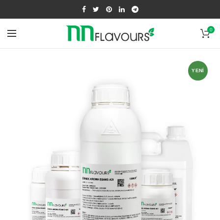
0
YENI