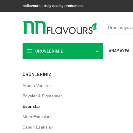
nnflavours - truly quality production..
ÜRÜNLERIMIZ
ANASAYFA
ÜRÜNLERIMIZ
Aroma Vericiler
Boyalar & Pigmentler
Esanslar
Mum Esansları
Sabun Esansları