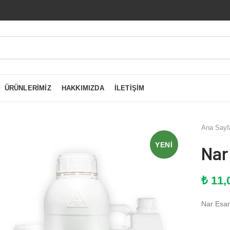
ÜRÜNLERIMIZ
HAKKIMIZDA
İLETIŞIM
Ana Sayf
YENI
Nar
₺
11,
Nar Esan