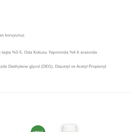
tan koruyunuz.
ulu taşta %3-5, Oda Kokusu Yapımında %4-6 arasında
imizde Diethylene glycol (DEG), Diacetyl ve Acetyl Propionyl