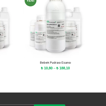
YENI
YEN
Bebek Pudrası Esansı
iyat
Fiyat
₺
10,80
–
₺
188,10
alığı:
aralığı:
 11,40
₺ 10,80
-
 198,20
₺ 188,10