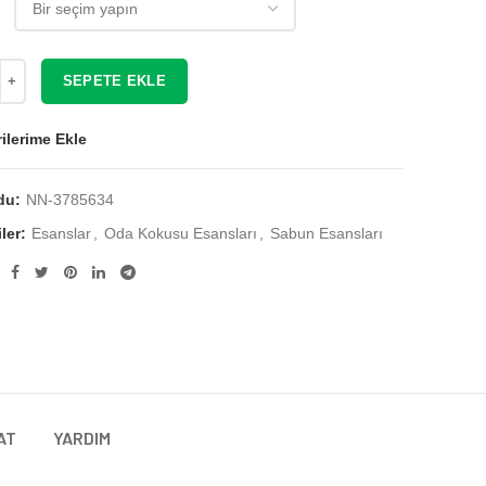
₺ 191,50
SEPETE EKLE
ilerime Ekle
du:
NN-3785634
ler:
Esanslar
,
Oda Kokusu Esansları
,
Sabun Esansları
AT
YARDIM