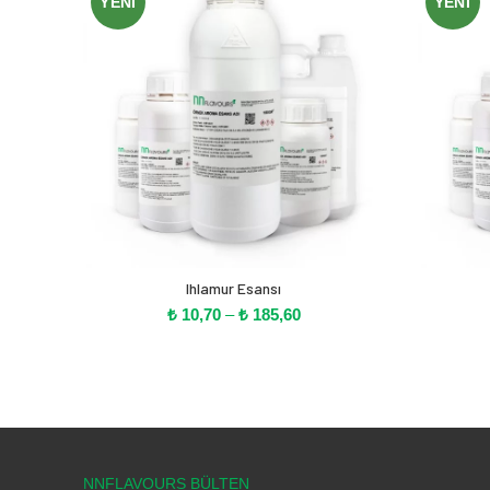
YENI
YENI
Ihlamur Esansı
Fiyat
₺
10,70
–
₺
185,60
aralığı:
₺ 10,70
-
₺ 185,60
NNFLAVOURS BÜLTEN