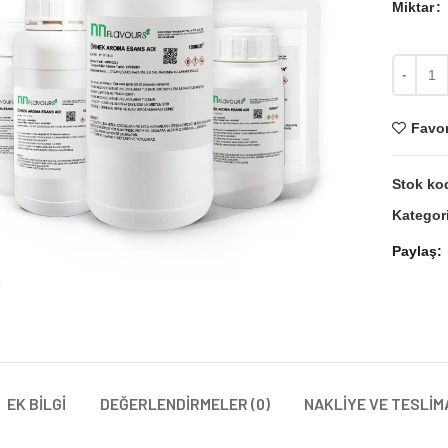
Miktar
Miktar
Favor
Stok ko
Kategori
Paylaş
Büyütmek için tıklayın
EK BILGI
DEĞERLENDIRMELER (0)
NAKLIYE VE TESLIM