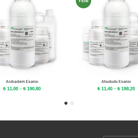
YENI
Acıbadem Esansı
Ahududu Esansı
Fiyat
F
₺
11,00
–
₺
190,80
₺
11,40
–
₺
198,20
aralığı:
ar
₺ 11,00
₺
-
-
₺ 190,80
₺