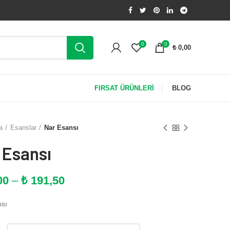
0
0
₺
0,00
FIRSAT ÜRÜNLERİ
BLOG
a
Esanslar
Nar Esansı
 Esansı
Fiyat
00
–
₺
191,50
aralığı:
sı
₺ 11,00
-