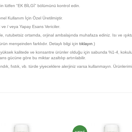
i için lütfen “EK BİLGİ” bölümünü kontrol edin.
l Kullanım İçin Özel Üretilmiştir.
 ve / veya Yapay Esans Vericiler.
e, rutubetsiz ortamda, orjinal ambalajında muhafaza ediniz. Isı ve ışık
ün menşeinden farklıdır. Detaylı bilgi için
tıklayın
.)
yüksek kalitede ve konsantre ürünler olduğu için sabunda %1-4, kok
ns gücüne göre bu miktar azaltılıp artırılabilir.
ındık, fıstık, vb. türde yiyeceklere alerjiniz varsa kullanmayın. Ürünler