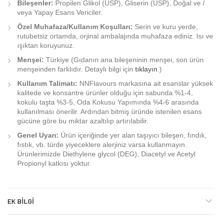
Bileşenler:
Propilen Glikol (USP), Gliserin (USP), Doğal ve /
veya Yapay Esans Vericiler.
Özel Muhafaza/Kullanım Koşulları:
Serin ve kuru yerde,
rutubetsiz ortamda, orjinal ambalajında muhafaza ediniz. Isı ve
ışıktan koruyunuz.
Menşei:
Türkiye (Gıdanın ana bileşeninin menşei, son ürün
menşeinden farklıdır. Detaylı bilgi için
tıklayın
.)
Kullanım Talimatı:
NNFlavours markasına ait esanslar yüksek
kalitede ve konsantre ürünler olduğu için sabunda %1-4,
kokulu taşta %3-5, Oda Kokusu Yapımında %4-6 arasında
kullanılması önerilir. Ardından bitmiş üründe istenilen esans
gücüne göre bu miktar azaltılıp artırılabilir.
Genel Uyarı:
Ürün içeriğinde yer alan taşıyıcı bileşen, fındık,
fıstık, vb. türde yiyeceklere alerjiniz varsa kullanmayın.
Ürünlerimizde Diethylene glycol (DEG), Diacetyl ve Acetyl
Propionyl katkısı yoktur.
EK BILGI