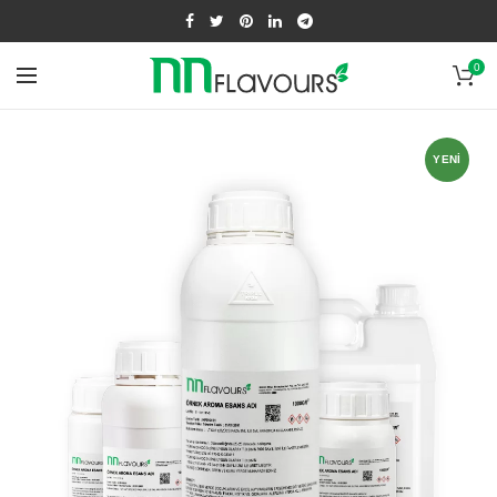
0
YENI