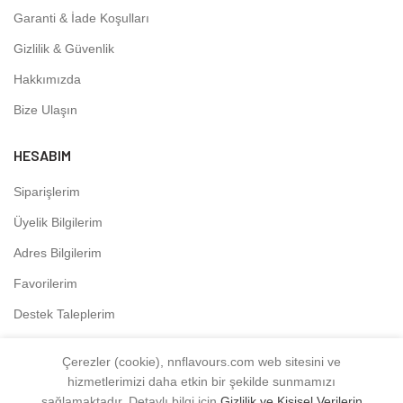
Garanti & İade Koşulları
Gizlilik & Güvenlik
Hakkımızda
Bize Ulaşın
HESABIM
Siparişlerim
Üyelik Bilgilerim
Adres Bilgilerim
Favorilerim
Destek Taleplerim
Çerezler (cookie), nnflavours.com web sitesini ve
hizmetlerimizi daha etkin bir şekilde sunmamızı
NNFLAVOURS
2021 - Tüm Hakları Saklıdır.
sağlamaktadır. Detaylı bilgi için
Gizlilik ve Kişisel Verilerin