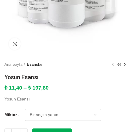
Büyütmek için tıklayın
Ana Sayfa
Esanslar
Yosun Esansı
Fiyat
₺
11,40
–
₺
197,80
aralığı:
Yosun Esansı
₺ 11,40
-
₺ 197,80
Miktar
Miktar