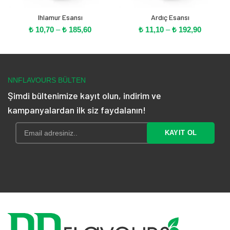
Ihlamur Esansı
Ardıç Esansı
Fiyat
Fiyat
₺
10,70
–
₺
185,60
₺
11,10
–
₺
192,90
aralığı:
aralığı:
₺ 10,70
₺ 11,10
-
-
₺ 185,60
₺ 192,90
NNFLAVOURS BÜLTEN
Şimdi bültenimize kayıt olun, indirim ve
kampanyalardan ilk siz faydalanın!