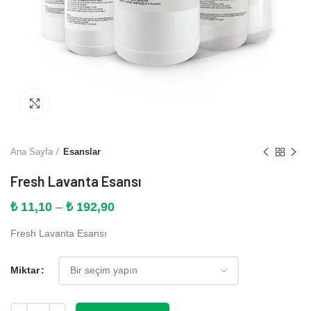
Büyütmek için tıklayın
Ana Sayfa
Esanslar
Fresh Lavanta Esansı
Fiyat
₺
11,10
–
₺
192,90
aralığı:
Fresh Lavanta Esansı
₺ 11,10
-
₺ 192,90
Miktar
Miktar