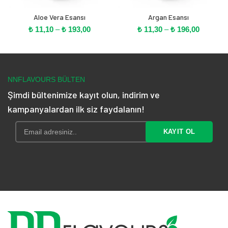
Aloe Vera Esansı
Argan Esansı
Fiyat
Fiyat
₺
11,10
–
₺
193,00
₺
11,30
–
₺
196,00
aralığı:
aralığı:
₺ 11,10
₺ 11,30
-
-
₺ 193,00
₺ 196,00
NNFLAVOURS BÜLTEN
Şimdi bültenimize kayıt olun, indirim ve
kampanyalardan ilk siz faydalanın!