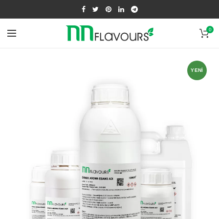
0
YENI