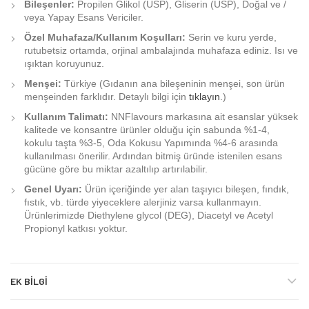
Bileşenler:
Propilen Glikol (USP), Gliserin (USP), Doğal ve /
veya Yapay Esans Vericiler.
Özel Muhafaza/Kullanım Koşulları:
Serin ve kuru yerde,
rutubetsiz ortamda, orjinal ambalajında muhafaza ediniz. Isı ve
ışıktan koruyunuz.
Menşei:
Türkiye (Gıdanın ana bileşeninin menşei, son ürün
menşeinden farklıdır. Detaylı bilgi için
tıklayın
.)
Kullanım Talimatı:
NNFlavours markasına ait esanslar yüksek
kalitede ve konsantre ürünler olduğu için sabunda %1-4,
kokulu taşta %3-5, Oda Kokusu Yapımında %4-6 arasında
kullanılması önerilir. Ardından bitmiş üründe istenilen esans
gücüne göre bu miktar azaltılıp artırılabilir.
Genel Uyarı:
Ürün içeriğinde yer alan taşıyıcı bileşen, fındık,
fıstık, vb. türde yiyeceklere alerjiniz varsa kullanmayın.
Ürünlerimizde Diethylene glycol (DEG), Diacetyl ve Acetyl
Propionyl katkısı yoktur.
EK BILGI