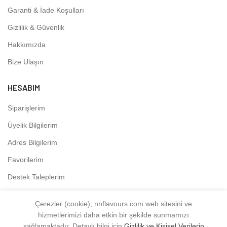
Garanti & İade Koşulları
Gizlilik & Güvenlik
Hakkımızda
Bize Ulaşın
HESABIM
Siparişlerim
Üyelik Bilgilerim
Adres Bilgilerim
Favorilerim
Destek Taleplerim
Çerezler (cookie), nnflavours.com web sitesini ve
hizmetlerimizi daha etkin bir şekilde sunmamızı
NNFLAVOURS
2021 - Tüm Hakları Saklıdır.
sağlamaktadır. Detaylı bilgi için
Gizlilik ve Kişisel Verilerin