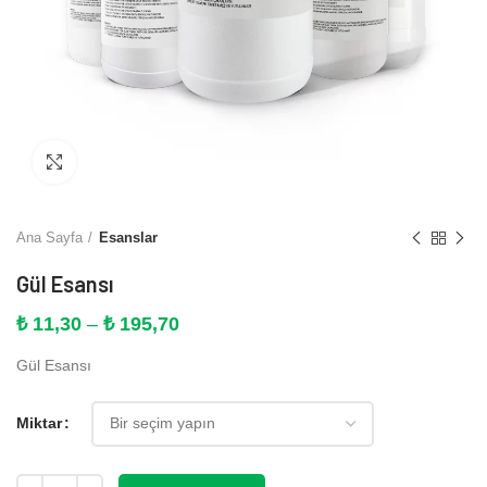
Büyütmek için tıklayın
Ana Sayfa
Esanslar
Gül Esansı
Fiyat
₺
11,30
–
₺
195,70
aralığı:
Gül Esansı
₺ 11,30
-
₺ 195,70
Miktar
Miktar