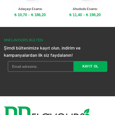
Adaçayı Esansı
Ahududu Esansı
Fiyat
Fiyat
₺
10,70
–
₺
186,20
₺
11,40
–
₺
198,20
aralığı:
aralığı:
₺ 10,70
₺ 11,40
-
-
₺ 186,20
₺ 198,20
NNFLAVOURS BÜLTEN
Şimdi bültenimize kayıt olun, indirim ve
kampanyalardan ilk siz faydalanın!