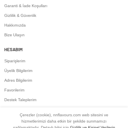
Garanti & İade Koşulları
Gizlilik & Güvenlik
Hakkımızda
Bize Ulaşın
HESABIM
Siparişlerim
Üyelik Bilgilerim
Adres Bilgilerim
Favorilerim
Destek Taleplerim
Çerezler (cookie), nnflavours.com web sitesini ve
hizmetlerimizi daha etkin bir şekilde sunmamızı
NNFLAVOURS
2021 - Tüm Hakları Saklıdır.
sağlamaktadır. Detaylı bilgi için
Gizlilik ve Kişisel Verilerin