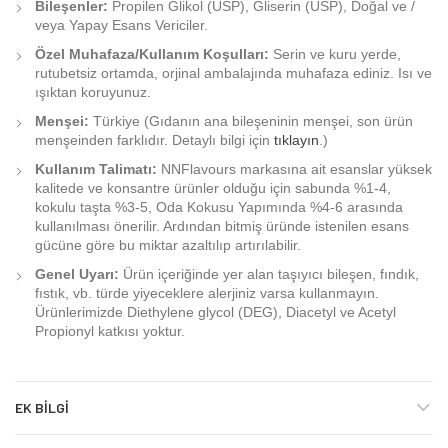
Bileşenler:
Propilen Glikol (USP), Gliserin (USP), Doğal ve /
veya Yapay Esans Vericiler.
Özel Muhafaza/Kullanım Koşulları:
Serin ve kuru yerde,
rutubetsiz ortamda, orjinal ambalajında muhafaza ediniz. Isı ve
ışıktan koruyunuz.
Menşei:
Türkiye (Gıdanın ana bileşeninin menşei, son ürün
menşeinden farklıdır. Detaylı bilgi için
tıklayın
.)
Kullanım Talimatı:
NNFlavours markasına ait esanslar yüksek
kalitede ve konsantre ürünler olduğu için sabunda %1-4,
kokulu taşta %3-5, Oda Kokusu Yapımında %4-6 arasında
kullanılması önerilir. Ardından bitmiş üründe istenilen esans
gücüne göre bu miktar azaltılıp artırılabilir.
Genel Uyarı:
Ürün içeriğinde yer alan taşıyıcı bileşen, fındık,
fıstık, vb. türde yiyeceklere alerjiniz varsa kullanmayın.
Ürünlerimizde Diethylene glycol (DEG), Diacetyl ve Acetyl
Propionyl katkısı yoktur.
EK BILGI