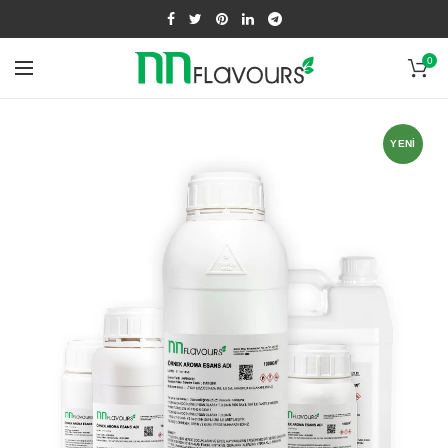
0
YENI