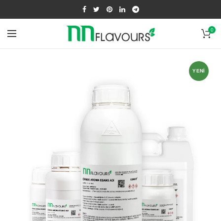
0
YENI