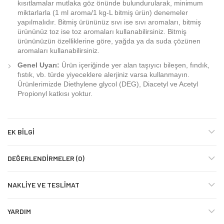
kısıtlamalar mutlaka göz önünde bulundurularak, minimum
miktarlarla (1 ml aroma/1 kg-L bitmiş ürün) denemeler
yapılmalıdır. Bitmiş ürününüz sıvı ise sıvı aromaları, bitmiş
ürününüz toz ise toz aromaları kullanabilirsiniz. Bitmiş
ürününüzün özelliklerine göre, yağda ya da suda çözünen
aromaları kullanabilirsiniz.
Genel Uyarı:
Ürün içeriğinde yer alan taşıyıcı bileşen, fındık,
fıstık, vb. türde yiyeceklere alerjiniz varsa kullanmayın.
Ürünlerimizde Diethylene glycol (DEG), Diacetyl ve Acetyl
Propionyl katkısı yoktur.
EK BILGI
DEĞERLENDIRMELER (0)
NAKLIYE VE TESLIMAT
YARDIM