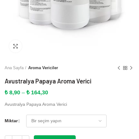
Büyütmek için tıklayın
Ana Sayfa
Aroma Vericiler
Avustralya Papaya Aroma Verici
Fiyat
₺
8,90
–
₺
164,30
aralığı:
Avustralya Papaya Aroma Verici
₺ 8,90
-
₺ 164,30
Miktar
Miktar