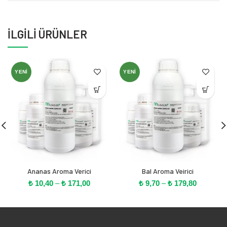
İLGILI ÜRÜNLER
YENI
YENI
Ananas Aroma Verici
Bal Aroma Veirici
Fiyat
Fiyat
₺
10,40
–
₺
171,00
₺
9,70
–
₺
179,80
aralığı:
aralığı:
₺ 10,40
₺ 9,70
-
-
₺ 171,00
₺ 179,80