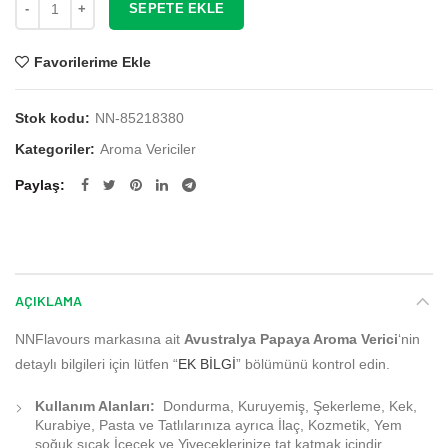
SEPETE EKLE
Favorilerime Ekle
Stok kodu:
NN-85218380
Kategoriler:
Aroma Vericiler
Paylaş
AÇIKLAMA
NNFlavours markasına ait
Avustralya Papaya Aroma Verici
‘nin
detaylı bilgileri için lütfen “
EK BİLGİ
” bölümünü kontrol edin.
Kullanım Alanları:
Dondurma, Kuruyemiş, Şekerleme, Kek,
Kurabiye, Pasta ve Tatlılarınıza ayrıca İlaç, Kozmetik, Yem
soğuk sıcak İçecek ve Yiyeceklerinize tat katmak içindir.