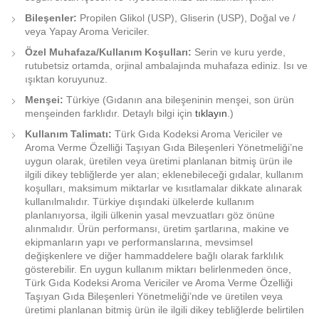
Bileşenler:
Propilen Glikol (USP), Gliserin (USP), Doğal ve /
veya Yapay Aroma Vericiler.
Özel Muhafaza/Kullanım Koşulları:
Serin ve kuru yerde,
rutubetsiz ortamda, orjinal ambalajında muhafaza ediniz. Isı ve
ışıktan koruyunuz.
Menşei:
Türkiye (Gıdanın ana bileşeninin menşei, son ürün
menşeinden farklıdır. Detaylı bilgi için
tıklayın
.)
Kullanım Talimatı:
Türk Gıda Kodeksi Aroma Vericiler ve
Aroma Verme Özelliği Taşıyan Gıda Bileşenleri Yönetmeliği’ne
uygun olarak, üretilen veya üretimi planlanan bitmiş ürün ile
ilgili dikey tebliğlerde yer alan; eklenebileceği gıdalar, kullanım
koşulları, maksimum miktarlar ve kısıtlamalar dikkate alınarak
kullanılmalıdır. Türkiye dışındaki ülkelerde kullanım
planlanıyorsa, ilgili ülkenin yasal mevzuatları göz önüne
alınmalıdır. Ürün performansı, üretim şartlarına, makine ve
ekipmanların yapı ve performanslarına, mevsimsel
değişkenlere ve diğer hammaddelere bağlı olarak farklılık
gösterebilir. En uygun kullanım miktarı belirlenmeden önce,
Türk Gıda Kodeksi Aroma Vericiler ve Aroma Verme Özelliği
Taşıyan Gıda Bileşenleri Yönetmeliği’nde ve üretilen veya
üretimi planlanan bitmiş ürün ile ilgili dikey tebliğlerde belirtilen