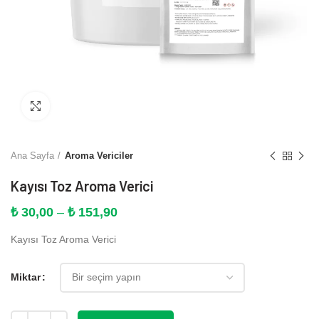
Büyütmek için tıklayın
Ana Sayfa
Aroma Vericiler
Kayısı Toz Aroma Verici
Fiyat
₺
30,00
–
₺
151,90
aralığı:
Kayısı Toz Aroma Verici
₺ 30,00
-
₺ 151,90
Miktar
Miktar