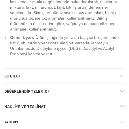
kısıtlamalar mutlaka göz önünde bulundurularak, minimum
miktarlarla (1 ml aroma/1 kg-L bitmiş ürün) denemeler
yapılmalıdır. Bitmiş ürününüz sıvı ise sıvı aromaları, bitmiş
ürününüz toz ise toz aromaları kullanabilirsiniz. Bitmiş
ürününüzün özelliklerine göre, yağda ya da suda çözünen
aromaları kullanabilirsiniz.
Genel Uyarı:
Ürün içeriğinde yer alan taşıyıcı bileşen, fındık,
fıstık, vb. türde yiyeceklere alerjiniz varsa kullanmayın.
Ürünlerimizde Diethylene glycol (DEG), Diacetyl ve Acetyl
Propionyl katkısı yoktur.
EK BILGI
DEĞERLENDIRMELER (0)
NAKLIYE VE TESLIMAT
YARDIM