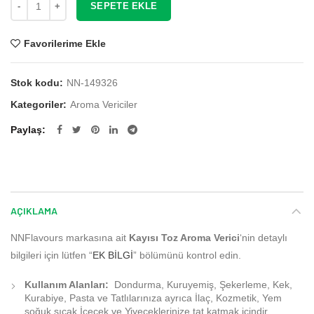
SEPETE EKLE
Favorilerime Ekle
Stok kodu:
NN-149326
Kategoriler:
Aroma Vericiler
Paylaş
AÇIKLAMA
NNFlavours markasına ait
Kayısı Toz Aroma Verici
‘nin detaylı
bilgileri için lütfen “
EK BİLGİ
” bölümünü kontrol edin.
Kullanım Alanları:
Dondurma, Kuruyemiş, Şekerleme, Kek,
Kurabiye, Pasta ve Tatlılarınıza ayrıca İlaç, Kozmetik, Yem
soğuk sıcak İçecek ve Yiyeceklerinize tat katmak içindir.