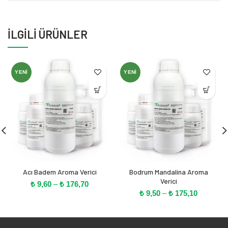
İLGILI ÜRÜNLER
YENI
YENI
Acı Badem Aroma Verici
Bodrum Mandalina Aroma
Verici
Fiyat
₺
9,60
–
₺
176,70
Fiyat
aralığı:
₺
9,50
–
₺
175,10
aralığı:
₺ 9,60
₺ 9,50
-
-
₺ 176,70