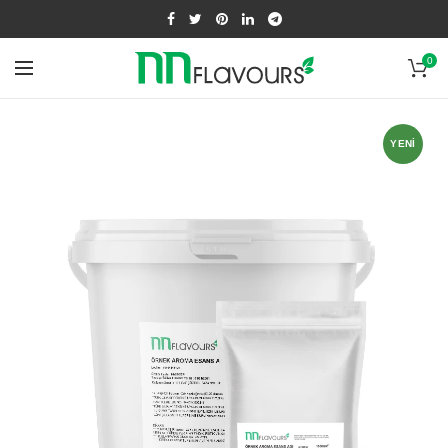
0
YENI