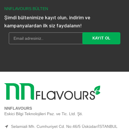
₺ 175,10
NNFLAVOURS BÜLTEN
Şimdi bültenimize kayıt olun, indirim ve
kampanyalardan ilk siz faydalanın!
NNFLAVOURS
Eskici Bilgi Teknolojileri Paz. ve Tic. Ltd. Şti.
Selamiali Mh. Cumhuriyet Cd. No:46/5 Üsküdar/İSTANBUL