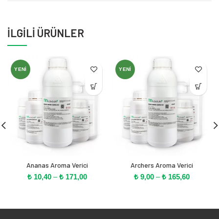
İLGILI ÜRÜNLER
YENI
YENI
Ananas Aroma Verici
Archers Aroma Verici
Fiyat
Fiyat
₺
10,40
–
₺
171,00
₺
9,00
–
₺
165,60
aralığı:
aralığı:
₺ 10,40
₺ 9,00
-
-
₺ 171,00
₺ 165,60