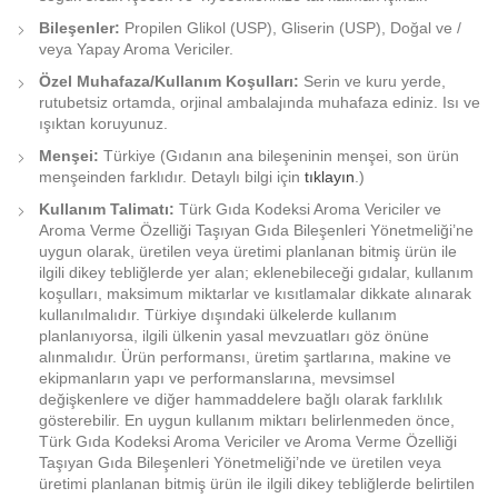
Bileşenler:
Propilen Glikol (USP), Gliserin (USP), Doğal ve /
veya Yapay Aroma Vericiler.
Özel Muhafaza/Kullanım Koşulları:
Serin ve kuru yerde,
rutubetsiz ortamda, orjinal ambalajında muhafaza ediniz. Isı ve
ışıktan koruyunuz.
Menşei:
Türkiye (Gıdanın ana bileşeninin menşei, son ürün
menşeinden farklıdır. Detaylı bilgi için
tıklayın
.)
Kullanım Talimatı:
Türk Gıda Kodeksi Aroma Vericiler ve
Aroma Verme Özelliği Taşıyan Gıda Bileşenleri Yönetmeliği’ne
uygun olarak, üretilen veya üretimi planlanan bitmiş ürün ile
ilgili dikey tebliğlerde yer alan; eklenebileceği gıdalar, kullanım
koşulları, maksimum miktarlar ve kısıtlamalar dikkate alınarak
kullanılmalıdır. Türkiye dışındaki ülkelerde kullanım
planlanıyorsa, ilgili ülkenin yasal mevzuatları göz önüne
alınmalıdır. Ürün performansı, üretim şartlarına, makine ve
ekipmanların yapı ve performanslarına, mevsimsel
değişkenlere ve diğer hammaddelere bağlı olarak farklılık
gösterebilir. En uygun kullanım miktarı belirlenmeden önce,
Türk Gıda Kodeksi Aroma Vericiler ve Aroma Verme Özelliği
Taşıyan Gıda Bileşenleri Yönetmeliği’nde ve üretilen veya
üretimi planlanan bitmiş ürün ile ilgili dikey tebliğlerde belirtilen