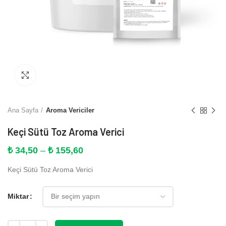
Büyütmek için tıklayın
Ana Sayfa
Aroma Vericiler
Keçi Sütü Toz Aroma Verici
Fiyat
₺
34,50
–
₺
155,60
aralığı:
Keçi Sütü Toz Aroma Verici
₺ 34,50
-
₺ 155,60
Miktar
Miktar