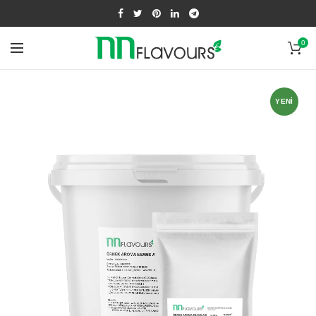
0
YENI