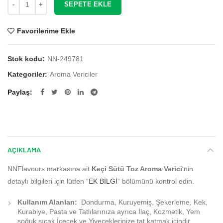
SEPETE EKLE
Favorilerime Ekle
Stok kodu:
NN-249781
Kategoriler:
Aroma Vericiler
Paylaş
AÇIKLAMA
NNFlavours markasına ait
Keçi Sütü Toz Aroma Verici
‘nin
detaylı bilgileri için lütfen “
EK BİLGİ
” bölümünü kontrol edin.
Kullanım Alanları:
Dondurma, Kuruyemiş, Şekerleme, Kek,
Kurabiye, Pasta ve Tatlılarınıza ayrıca İlaç, Kozmetik, Yem
soğuk sıcak İçecek ve Yiyeceklerinize tat katmak içindir.