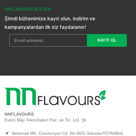
NNFLAVOURS BÜLTEN
Şimdi bültenimize kayıt olun, indirim ve
kampanyalardan ilk siz faydalanın!
NNFLAVOURS
Eskici Bilgi Teknolojileri Paz. ve Tic. Ltd. Şti.
Selamiali Mh. Cumhuriyet Cd. No:46/5 Üsküdar/İSTANBUL