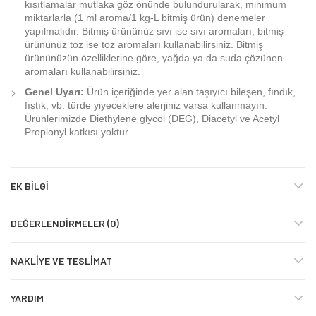
kısıtlamalar mutlaka göz önünde bulundurularak, minimum
miktarlarla (1 ml aroma/1 kg-L bitmiş ürün) denemeler
yapılmalıdır. Bitmiş ürününüz sıvı ise sıvı aromaları, bitmiş
ürününüz toz ise toz aromaları kullanabilirsiniz. Bitmiş
ürününüzün özelliklerine göre, yağda ya da suda çözünen
aromaları kullanabilirsiniz.
Genel Uyarı:
Ürün içeriğinde yer alan taşıyıcı bileşen, fındık,
fıstık, vb. türde yiyeceklere alerjiniz varsa kullanmayın.
Ürünlerimizde Diethylene glycol (DEG), Diacetyl ve Acetyl
Propionyl katkısı yoktur.
EK BILGI
DEĞERLENDIRMELER (0)
NAKLIYE VE TESLIMAT
YARDIM