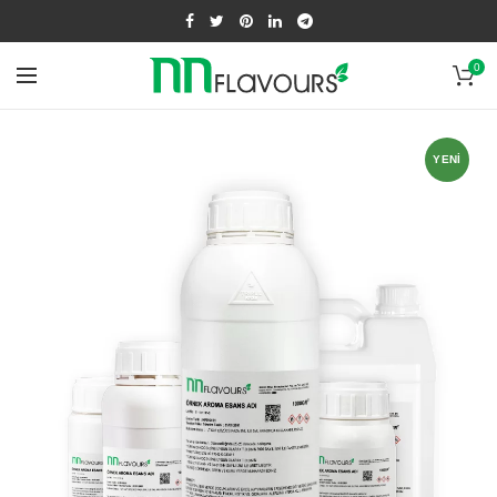
0
YENI