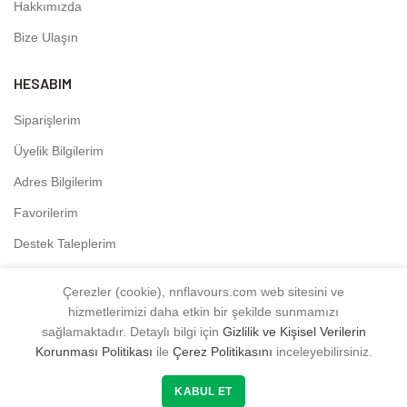
Hakkımızda
Bize Ulaşın
HESABIM
Siparişlerim
Üyelik Bilgilerim
Adres Bilgilerim
Favorilerim
Destek Taleplerim
Çerezler (cookie), nnflavours.com web sitesini ve
hizmetlerimizi daha etkin bir şekilde sunmamızı
NNFLAVOURS
2021 - Tüm Hakları Saklıdır.
sağlamaktadır. Detaylı bilgi için
Gizlilik ve Kişisel Verilerin
Korunması Politikası
ile
Çerez Politikasını
inceleyebilirsiniz.
0
0
KABUL ET