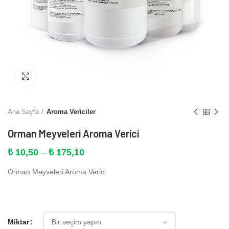
Büyütmek için tıklayın
Ana Sayfa
Aroma Vericiler
Orman Meyveleri Aroma Verici
Fiyat
₺
10,50
–
₺
175,10
aralığı:
Orman Meyveleri Aroma Verici
₺ 10,50
-
₺ 175,10
Miktar