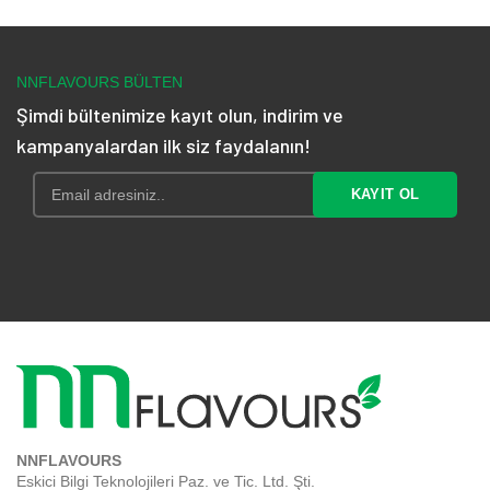
-
-
₺ 181,60
₺ 170,80
NNFLAVOURS BÜLTEN
Şimdi bültenimize kayıt olun, indirim ve
kampanyalardan ilk siz faydalanın!
NNFLAVOURS
Eskici Bilgi Teknolojileri Paz. ve Tic. Ltd. Şti.