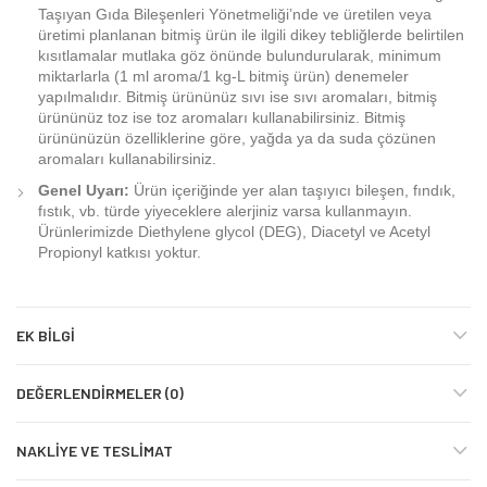
Taşıyan Gıda Bileşenleri Yönetmeliği’nde ve üretilen veya
üretimi planlanan bitmiş ürün ile ilgili dikey tebliğlerde belirtilen
kısıtlamalar mutlaka göz önünde bulundurularak, minimum
miktarlarla (1 ml aroma/1 kg-L bitmiş ürün) denemeler
yapılmalıdır. Bitmiş ürününüz sıvı ise sıvı aromaları, bitmiş
ürününüz toz ise toz aromaları kullanabilirsiniz. Bitmiş
ürününüzün özelliklerine göre, yağda ya da suda çözünen
aromaları kullanabilirsiniz.
Genel Uyarı:
Ürün içeriğinde yer alan taşıyıcı bileşen, fındık,
fıstık, vb. türde yiyeceklere alerjiniz varsa kullanmayın.
Ürünlerimizde Diethylene glycol (DEG), Diacetyl ve Acetyl
Propionyl katkısı yoktur.
EK BILGI
DEĞERLENDIRMELER (0)
NAKLIYE VE TESLIMAT