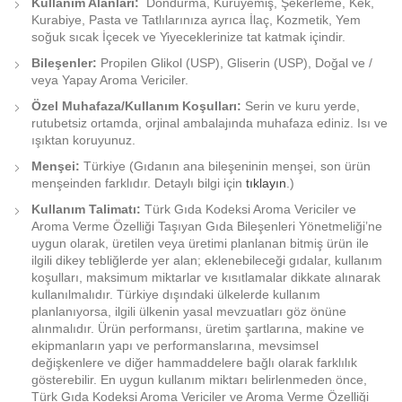
Kullanım Alanları:
Dondurma, Kuruyemiş, Şekerleme, Kek,
Kurabiye, Pasta ve Tatlılarınıza ayrıca İlaç, Kozmetik, Yem
soğuk sıcak İçecek ve Yiyeceklerinize tat katmak içindir.
Bileşenler:
Propilen Glikol (USP), Gliserin (USP), Doğal ve /
veya Yapay Aroma Vericiler.
Özel Muhafaza/Kullanım Koşulları:
Serin ve kuru yerde,
rutubetsiz ortamda, orjinal ambalajında muhafaza ediniz. Isı ve
ışıktan koruyunuz.
Menşei:
Türkiye (Gıdanın ana bileşeninin menşei, son ürün
menşeinden farklıdır. Detaylı bilgi için
tıklayın
.)
Kullanım Talimatı:
Türk Gıda Kodeksi Aroma Vericiler ve
Aroma Verme Özelliği Taşıyan Gıda Bileşenleri Yönetmeliği’ne
uygun olarak, üretilen veya üretimi planlanan bitmiş ürün ile
ilgili dikey tebliğlerde yer alan; eklenebileceği gıdalar, kullanım
koşulları, maksimum miktarlar ve kısıtlamalar dikkate alınarak
kullanılmalıdır. Türkiye dışındaki ülkelerde kullanım
planlanıyorsa, ilgili ülkenin yasal mevzuatları göz önüne
alınmalıdır. Ürün performansı, üretim şartlarına, makine ve
ekipmanların yapı ve performanslarına, mevsimsel
değişkenlere ve diğer hammaddelere bağlı olarak farklılık
gösterebilir. En uygun kullanım miktarı belirlenmeden önce,
Türk Gıda Kodeksi Aroma Vericiler ve Aroma Verme Özelliği