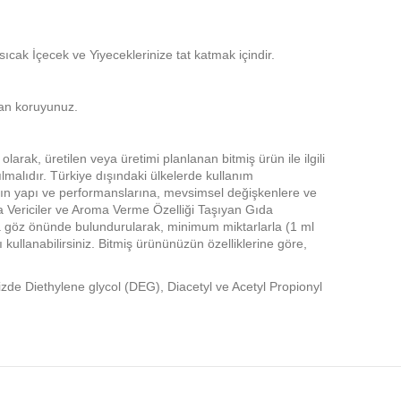
ak İçecek ve Yiyeceklerinize tat katmak içindir.
tan koruyunuz.
ak, üretilen veya üretimi planlanan bitmiş ürün ile ilgili
ılmalıdır. Türkiye dışındaki ülkelerde kullanım
arın yapı ve performanslarına, mevsimsel değişkenlere ve
a Vericiler ve Aroma Verme Özelliği Taşıyan Gıda
tlaka göz önünde bulundurularak, minimum miktarlarla (1 ml
kullanabilirsiniz. Bitmiş ürününüzün özelliklerine göre,
imizde Diethylene glycol (DEG), Diacetyl ve Acetyl Propionyl