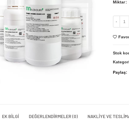
Miktar
Miktar
Favor
Stok ko
Kategori
Paylaş
Büyütmek için tıklayın
EK BILGI
DEĞERLENDIRMELER (0)
NAKLIYE VE TESLIM