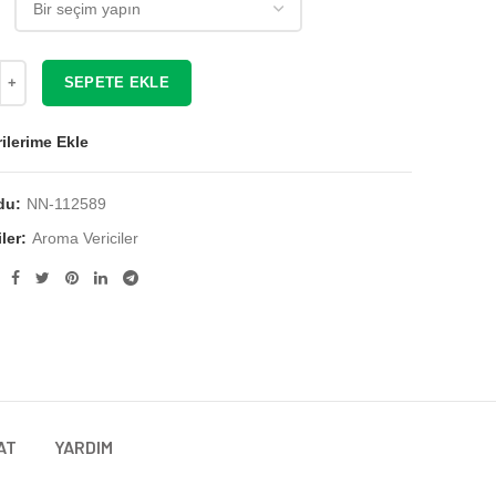
₺ 165,60
SEPETE EKLE
ilerime Ekle
du:
NN-112589
ler:
Aroma Vericiler
AT
YARDIM