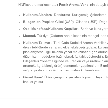
NNFlavours markasına ait
Fıstık Aroma Verici
‘nin detaylı b
Kullanım Alanları:
Dondurma, Kuruyemiş, Şekerleme, Kek,
Bileşenler:
Propilen Glikol (USP), Gliserin (USP), Doğal
Özel Muhafaza/Kullanım Koşulları:
Serin ve kuru yerd
Menşei:
Türkiye (Gıdanın ana bileşeninin menşei, son ür
Kullanım Talimatı:
Türk Gıda Kodeksi Aroma Vericiler ve
dikey tebliğlerde yer alan; eklenebileceği gıdalar, kulla
planlanıyorsa, ilgili ülkenin yasal mevzuatları göz önü
diğer hammaddelere bağlı olarak farklılık gösterebilir
Bileşenleri Yönetmeliği’nde ve üretilen veya üretimi plan
aroma/1 kg-L bitmiş ürün) denemeler yapılmalıdır. Bitmiş
yağda ya da suda çözünen aromaları kullanabilirsiniz.
Genel Uyarı:
Ürün içeriğinde yer alan taşıyıcı bileşen, f
katkısı yoktur.