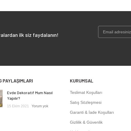
₺ 175,10
₺
alardan ilk siz faydalanın!
G PAYLAŞIMLARI
KURUMSAL
Evde Dekoratif Mum Nasıl
Teslimat Koşulları
Yapılır?
Satış Sözleşmesi
15 Ekim 2021
Yorum yok
Garanti & İade Koşulları
Gizlilik & Güvenlik