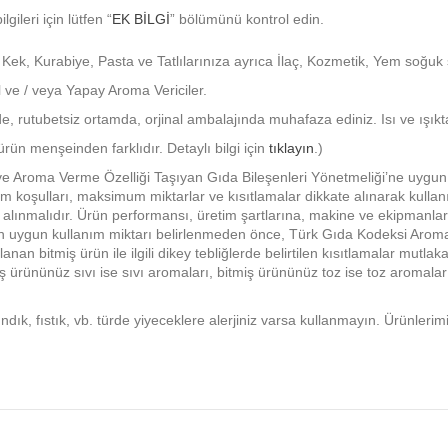
ilgileri için lütfen “
EK BİLGİ
” bölümünü kontrol edin.
 Kurabiye, Pasta ve Tatlılarınıza ayrıca İlaç, Kozmetik, Yem soğuk sıc
 ve / veya Yapay Aroma Vericiler.
e, rutubetsiz ortamda, orjinal ambalajında muhafaza ediniz. Isı ve ışık
ün menşeinden farklıdır. Detaylı bilgi için
tıklayın
.)
 Aroma Verme Özelliği Taşıyan Gıda Bileşenleri Yönetmeliği’ne uygun olar
nım koşulları, maksimum miktarlar ve kısıtlamalar dikkate alınarak kullan
ne alınmalıdır. Ürün performansı, üretim şartlarına, makine ve ekipmanl
. En uygun kullanım miktarı belirlenmeden önce, Türk Gıda Kodeksi Arom
lanan bitmiş ürün ile ilgili dikey tebliğlerde belirtilen kısıtlamalar mu
 ürününüz sıvı ise sıvı aromaları, bitmiş ürününüz toz ise toz aromaları 
ındık, fıstık, vb. türde yiyeceklere alerjiniz varsa kullanmayın. Ürünler