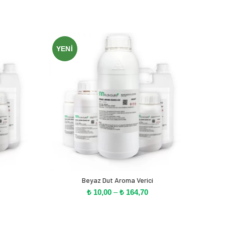
YENI
YEN
Beyaz Dut Aroma Verici
A
iyat
Fiyat
₺
10,00
–
₺
164,70
alığı:
aralığı:
 10,30
₺ 10,00
-