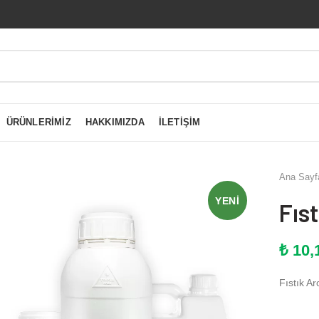
ÜRÜNLERIMIZ
HAKKIMIZDA
İLETIŞIM
Ana Sayf
YENI
Fıs
₺
10,
Fıstık Ar