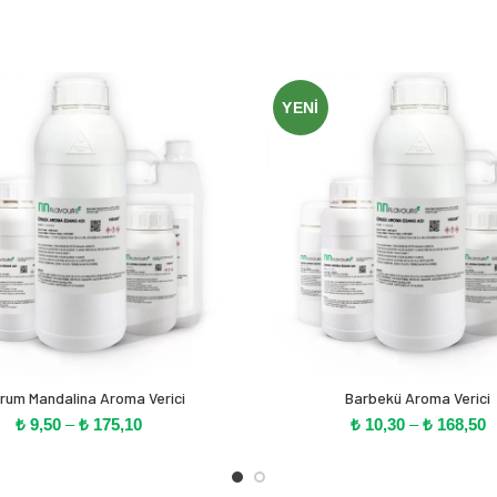
YENI
rum Mandalina Aroma Verici
Barbekü Aroma Verici
Fiyat
F
₺
9,50
–
₺
175,10
₺
10,30
–
₺
168,50
aralığı:
ar
₺ 9,50
₺
-
-