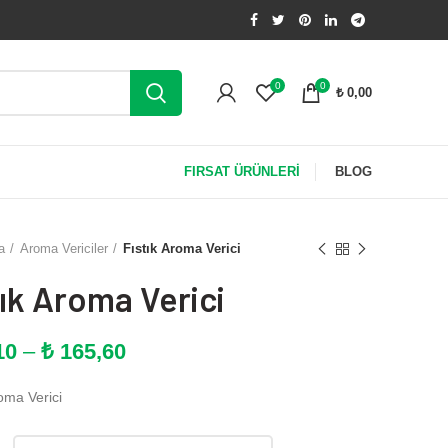
0
0
₺
0,00
FIRSAT ÜRÜNLERİ
BLOG
a
Aroma Vericiler
Fıstık Aroma Verici
tık Aroma Verici
Fiyat
10
–
₺
165,60
aralığı:
oma Verici
₺ 10,10
-