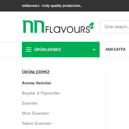
nnflavours - truly quality production..
ÜRÜNLERIMIZ
ANASAYFA
ÜRÜNLERIMIZ
Aroma Vericiler
Boyalar & Pigmentler
Esanslar
Mum Esansları
Sabun Esansları