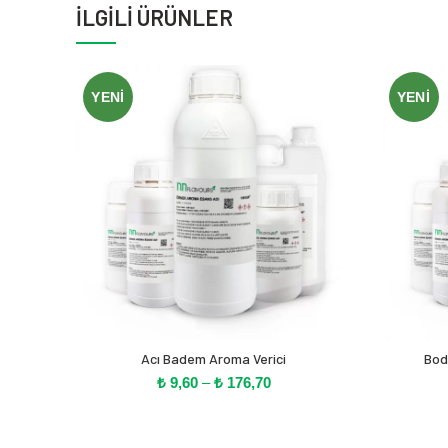
İLGILI ÜRÜNLER
YENI
YENI
Acı Badem Aroma Verici
Bod
Fiyat
₺
9,60
–
₺
176,70
aralığı:
₺ 9,60
-