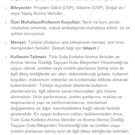
Bileşenler:
Propilen Glikol (USP), Gliserin (USP), Doğal ve /
veya Yapay Aroma Vericiler.
Özel Muhafaza/Kullanım Koşulları:
Serin ve kuru yerde,
rutubetsiz ortamda, orjinal ambalajında muhafaza ediniz. Isı ve
ışıktan koruyunuz.
Menşei:
Türkiye (Gıdanın ana bileşeninin menşei, son ürün
menşeinden farklıdır. Detaylı bilgi için
tıklayın
.)
Kullanım Talimatı:
Türk Gıda Kodeksi Aroma Vericiler ve
Aroma Verme Özelliği Taşıyan Gıda Bileşenleri Yönetmeliği’ne
uygun olarak, üretilen veya üretimi planlanan bitmiş ürün ile
ilgili dikey tebliğlerde yer alan; eklenebileceği gıdalar, kullanım
koşulları, maksimum miktarlar ve kısıtlamalar dikkate alınarak
kullanılmalıdır. Türkiye dışındaki ülkelerde kullanım
planlanıyorsa, ilgili ülkenin yasal mevzuatları göz önüne
alınmalıdır. Ürün performansı, üretim şartlarına, makine ve
ekipmanların yapı ve performanslarına, mevsimsel
değişkenlere ve diğer hammaddelere bağlı olarak farklılık
gösterebilir. En uygun kullanım miktarı belirlenmeden önce,
Türk Gıda Kodeksi Aroma Vericiler ve Aroma Verme Özelliği
Taşıyan Gıda Bileşenleri Yönetmeliği’nde ve üretilen veya
üretimi planlanan bitmiş ürün ile ilgili dikey tebliğlerde belirtilen