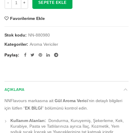
SEPETE EKLE
Favorilerime Ekle
Stok kodu:
NN-880980
Kategoriler:
Aroma Vericiler
Paylaş
AÇIKLAMA
NNFlavours markasına ait
Gül Aroma Verici
‘nin detaylı bilgileri
için lütfen “
EK BİLGİ
” bölümünü kontrol edin.
Kullanım Alanları:
Dondurma, Kuruyemiş, Şekerleme, Kek,
Kurabiye, Pasta ve Tatlılarınıza ayrıca İlaç, Kozmetik, Yem
soğuk sıcak İçecek ve Yiyeceklerinize tat katmak içindir.