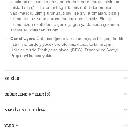
kısıtlamalar mutlaka göz önünde bulundurularak, minimum
miktarlarla (1 ml aroma/1 kg-L bitmiş ürün) denemeler
yapılmalıdır. Bitmiş ürününüz sıvı ise sıvı aromaları, bitmiş
ürününüz toz ise toz aromaları kullanabilirsiniz. Bitmiş
ürününüzün özelliklerine göre, yağda ya da suda çözünen
aromaları kullanabilirsiniz.
Genel Uyarı:
Ürün içeriğinde yer alan taşıyıcı bileşen, fındık,
fıstık, vb. türde yiyeceklere alerjiniz varsa kullanmayın.
Ürünlerimizde Diethylene glycol (DEG), Diacetyl ve Acetyl
Propionyl katkısı yoktur.
EK BILGI
DEĞERLENDIRMELER (0)
NAKLIYE VE TESLIMAT
YARDIM