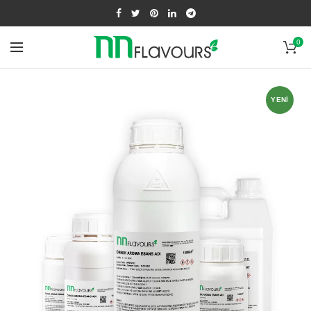
0
YENI