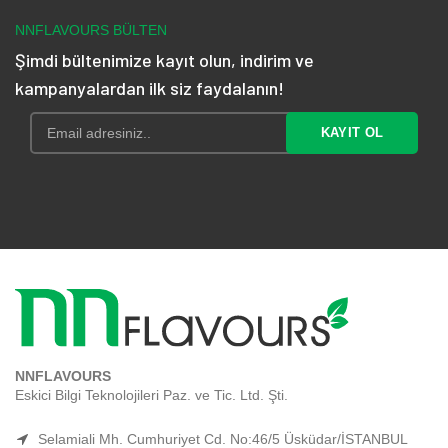
NNFLAVOURS BÜLTEN
Şimdi bültenimize kayıt olun, indirim ve
kampanyalardan ilk siz faydalanın!
NNFLAVOURS
Eskici Bilgi Teknolojileri Paz. ve Tic. Ltd. Şti.
Selamiali Mh. Cumhuriyet Cd. No:46/5 Üsküdar/İSTANBUL