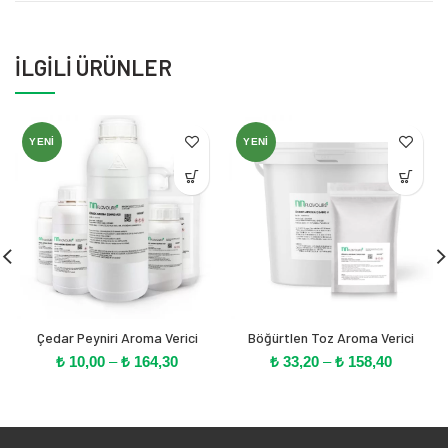
İLGILI ÜRÜNLER
YENI
YENI
Çedar Peyniri Aroma Verici
Böğürtlen Toz Aroma Verici
Fiyat
Fiyat
₺
10,00
–
₺
164,30
₺
33,20
–
₺
158,40
aralığı:
aralığı:
₺ 10,00
₺ 33,20
-
-
₺ 164,30
₺ 158,40