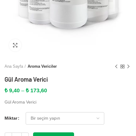
Büyütmek için tıklayın
Ana Sayfa
Aroma Vericiler
Gül Aroma Verici
Fiyat
₺
9,40
–
₺
173,60
aralığı:
Gül Aroma Verici
₺ 9,40
-
₺ 173,60
Miktar
Miktar