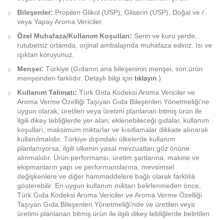
Bileşenler:
Propilen Glikol (USP), Gliserin (USP), Doğal ve /
veya Yapay Aroma Vericiler.
Özel Muhafaza/Kullanım Koşulları:
Serin ve kuru yerde,
rutubetsiz ortamda, orjinal ambalajında muhafaza ediniz. Isı ve
ışıktan koruyunuz.
Menşei:
Türkiye (Gıdanın ana bileşeninin menşei, son ürün
menşeinden farklıdır. Detaylı bilgi için
tıklayın
.)
Kullanım Talimatı:
Türk Gıda Kodeksi Aroma Vericiler ve
Aroma Verme Özelliği Taşıyan Gıda Bileşenleri Yönetmeliği’ne
uygun olarak, üretilen veya üretimi planlanan bitmiş ürün ile
ilgili dikey tebliğlerde yer alan; eklenebileceği gıdalar, kullanım
koşulları, maksimum miktarlar ve kısıtlamalar dikkate alınarak
kullanılmalıdır. Türkiye dışındaki ülkelerde kullanım
planlanıyorsa, ilgili ülkenin yasal mevzuatları göz önüne
alınmalıdır. Ürün performansı, üretim şartlarına, makine ve
ekipmanların yapı ve performanslarına, mevsimsel
değişkenlere ve diğer hammaddelere bağlı olarak farklılık
gösterebilir. En uygun kullanım miktarı belirlenmeden önce,
Türk Gıda Kodeksi Aroma Vericiler ve Aroma Verme Özelliği
Taşıyan Gıda Bileşenleri Yönetmeliği’nde ve üretilen veya
üretimi planlanan bitmiş ürün ile ilgili dikey tebliğlerde belirtilen