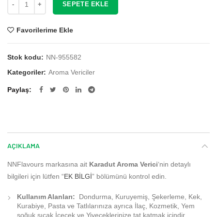
SEPETE EKLE
Favorilerime Ekle
Stok kodu:
NN-955582
Kategoriler:
Aroma Vericiler
Paylaş
AÇIKLAMA
NNFlavours markasına ait
Karadut Aroma Verici
‘nin detaylı
bilgileri için lütfen “
EK BİLGİ
” bölümünü kontrol edin.
Kullanım Alanları:
Dondurma, Kuruyemiş, Şekerleme, Kek,
Kurabiye, Pasta ve Tatlılarınıza ayrıca İlaç, Kozmetik, Yem
soğuk sıcak İçecek ve Yiyeceklerinize tat katmak içindir.