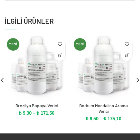
İLGILI ÜRÜNLER
YENI
YENI
Brezilya Papaya Verici
Bodrum Mandalina Aroma
Verici
Fiyat
₺
9,30
–
₺
171,50
Fiyat
aralığı:
₺
9,50
–
₺
175,10
aralığı:
₺ 9,30
₺ 9,50
-
-
₺ 171,50