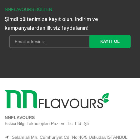
₺ 175,10
NNFLAVOURS BÜLTEN
Şimdi bültenimize kayıt olun, indirim ve
kampanyalardan ilk siz faydalanın!
NNFLAVOURS
Eskici Bilgi Teknolojileri Paz. ve Tic. Ltd. Şti.
Selamiali Mh. Cumhuriyet Cd. No:46/5 Üsküdar/İSTANBUL