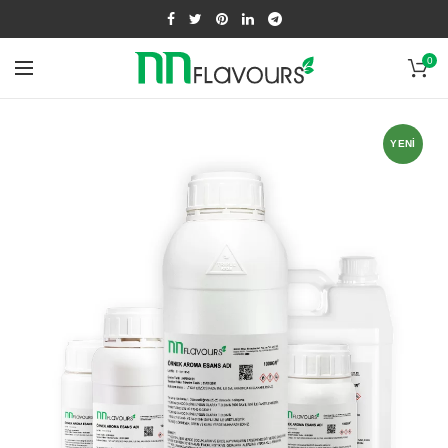
0
YENI