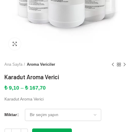
Büyütmek için tıklayın
Ana Sayfa
Aroma Vericiler
Karadut Aroma Verici
Fiyat
₺
9,10
–
₺
167,70
aralığı:
Karadut Aroma Verici
₺ 9,10
-
₺ 167,70
Miktar
Miktar