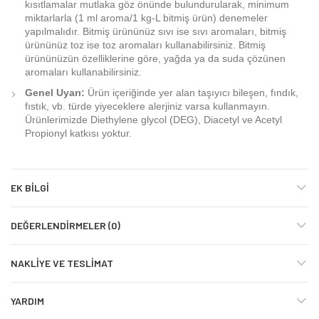
kısıtlamalar mutlaka göz önünde bulundurularak, minimum
miktarlarla (1 ml aroma/1 kg-L bitmiş ürün) denemeler
yapılmalıdır. Bitmiş ürününüz sıvı ise sıvı aromaları, bitmiş
ürününüz toz ise toz aromaları kullanabilirsiniz. Bitmiş
ürününüzün özelliklerine göre, yağda ya da suda çözünen
aromaları kullanabilirsiniz.
Genel Uyarı:
Ürün içeriğinde yer alan taşıyıcı bileşen, fındık,
fıstık, vb. türde yiyeceklere alerjiniz varsa kullanmayın.
Ürünlerimizde Diethylene glycol (DEG), Diacetyl ve Acetyl
Propionyl katkısı yoktur.
EK BILGI
DEĞERLENDIRMELER (0)
NAKLIYE VE TESLIMAT
YARDIM